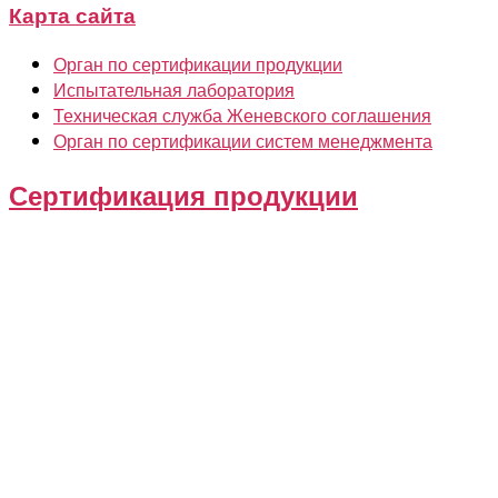
Карта сайта
Орган по сертификации продукции
Испытательная лаборатория
Техническая служба Женевского соглашения
Орган по сертификации систем менеджмента
Сертификация продукции
Грузовые автомобили
Легковые автомобили
Прицепы и полуприцепы
Мотоциклы
Электросамокаты
Автобусы
Специальные ТС
Компоненты ТС
Дорожные ограждения