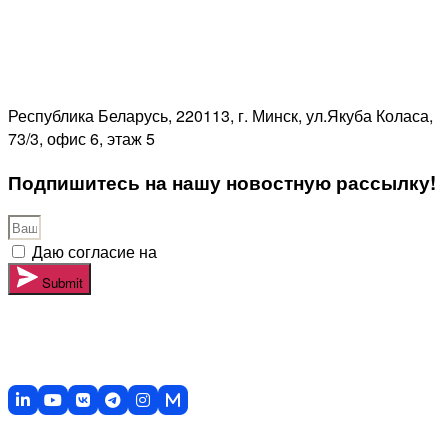
Республика Беларусь, 220113, г. Минск, ул.Якуба Коласа,
73/3, офис 6, этаж 5
Адрес местонахождения (почтовый адрес):
Республика Беларусь, 220113, г. Минск, ул.Якуба Коласа,
73/3, офис 6, этаж 5
Подпишитесь на нашу новостную рассылку!
Даю согласие на
обработку персональных данных
Submit
и подтверждаю, что до дачи согласия ознакомился с моими правами,
механизмом их реализации, целями обработки персональных данных и
последствиями дачи согласия