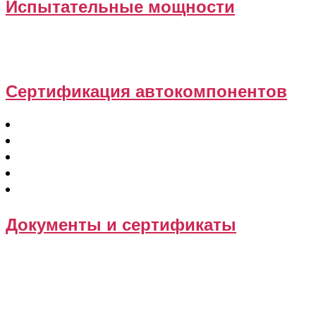
Испытательные мощности
Испытательный полигон
Испытательная лаборатория
Сертификация автокомпонентов
Автомобильные фары
Двигатели
Тягово-сцепные устройства
Топливные баки
УВЭОС
Документы и сертификаты
ОТТС
ОТШ
Сертификат соответствия
Декларация соответствия